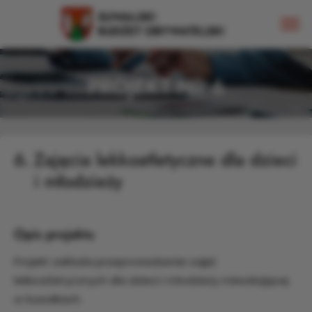
PROJEKT NR 6
6.
Zajęcia lekkoatletyczne dla dzieci
i młodzieży
Opis projektu
Projekt zakłada przeprowadzenie zajęć
lekkoatletycznych dla dzieci i młodzieży mieszkającej
w Suwałkach.