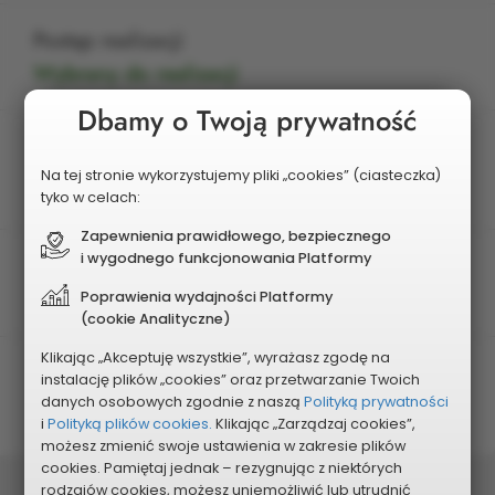
Postęp realizacji
Wybrany do realizacji
Dbamy o Twoją prywatność
Edycja
Na tej stronie wykorzystujemy pliki „cookies” (ciasteczka)
2027
tyko w celach:
Zapewnienia prawidłowego, bezpiecznego
i wygodnego funkcjonowania Platformy
Rodzaj projektu
Poprawienia wydajności Platformy
Mały
(cookie Analityczne)
Klikając „Akceptuję wszystkie”, wyrażasz zgodę na
Planowany koszt
instalację plików „cookies” oraz przetwarzanie Twoich
danych osobowych zgodnie z naszą
Polityką prywatności
70 000 zł
i
Polityką plików cookies.
Klikając „Zarządzaj cookies”,
możesz zmienić swoje ustawienia w zakresie plików
cookies. Pamiętaj jednak – rezygnując z niektórych
Podziel się:
rodzajów cookies, możesz uniemożliwić lub utrudnić