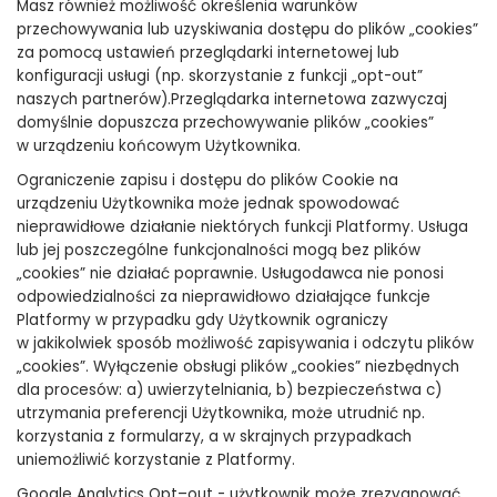
Masz również możliwość określenia warunków
przechowywania lub uzyskiwania dostępu do plików „cookies”
za pomocą ustawień przeglądarki internetowej lub
konfiguracji usługi (np. skorzystanie z funkcji „opt-out”
naszych partnerów).Przeglądarka internetowa zazwyczaj
domyślnie dopuszcza przechowywanie plików „cookies”
w urządzeniu końcowym Użytkownika.
Ograniczenie zapisu i dostępu do plików Cookie na
urządzeniu Użytkownika może jednak spowodować
nieprawidłowe działanie niektórych funkcji Platformy. Usługa
lub jej poszczególne funkcjonalności mogą bez plików
„cookies” nie działać poprawnie. Usługodawca nie ponosi
odpowiedzialności za nieprawidłowo działające funkcje
Platformy w przypadku gdy Użytkownik ograniczy
w jakikolwiek sposób możliwość zapisywania i odczytu plików
„cookies”. Wyłączenie obsługi plików „cookies” niezbędnych
dla procesów: a) uwierzytelniania, b) bezpieczeństwa c)
utrzymania preferencji Użytkownika, może utrudnić np.
korzystania z formularzy, a w skrajnych przypadkach
uniemożliwić korzystanie z Platformy.
Google Analytics Opt–out - użytkownik może zrezygnować