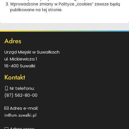
Wprowadzone zmiany w Polityce „cookies” zawsze będą
publikowane na tej stronie.
Dodatkowe
Adres
informacje
Urząd Miejski w Suwałkach
ul. Mickiewicza 1
16-400 Suwalki
Kontakt
Nr telefonu:
(87) 562-80-00
Adres e-mail:
in@um.suwalki.pl
Adres www: