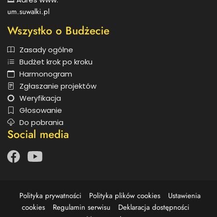
um.suwalki.pl
Wszystko o Budżecie
Zasady ogólne
Budżet krok po kroku
Harmonogram
Zgłaszanie projektów
Weryfikacja
Głosowanie
Do pobrania
Social media
Facebook
otwiera
Youtube
otwiera
się
się
w
w
nowym
nowym
oknie
Polityka prywatności
Polityka plików cookies
Ustawienia
oknie
cookies
Regulamin serwisu
Deklaracja dostępności