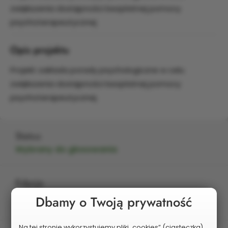
zwiększenia dostępności bezpłatnej pomocy
psychoterapeutycznej.
Opis projektu
Projekt zakłada porady psychologiczne w celu
zwiększenia dostępności bezpłatnej pomocy
psychoterapeutycznej.
Status
Wybrany do głosowania
Edycja
2026
Dbamy o Twoją prywatność
Na tej stronie wykorzystujemy pliki „cookies” (ciasteczka)