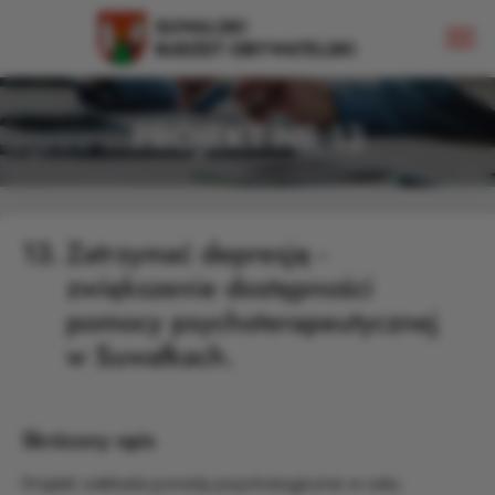
PROJEKT NR 13
13.
Zatrzymać depresję -
zwiększenie dostępności
pomocy psychoterapeutycznej
w Suwałkach.
Skrócony opis
Projekt zakłada porady psychologiczne w celu