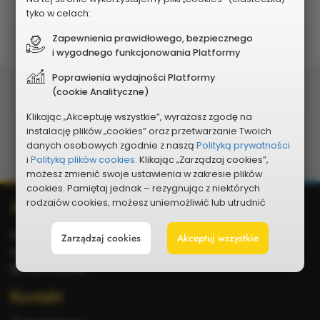
Planowany koszt
tyko w celach:
62 000 zł
Zapewnienia prawidłowego, bezpiecznego
i wygodnego funkcjonowania Platformy
Poprawienia wydajności Platformy
Podziel się:
(cookie Analityczne)
Klikając „Akceptuję wszystkie”, wyrażasz zgodę na
Udostępnij
Udostępnij
Udostępnij
Udostępnij
Udostępnij
Skopiuj
instalację plików „cookies” oraz przetwarzanie Twoich
danych osobowych zgodnie z naszą
Polityką prywatności
na
na
w
na
w wiadomości ema
link
i
Polityką plików cookies.
Klikając „Zarządzaj cookies”,
możesz zmienić swoje ustawienia w zakresie plików
Facebooku
portalu
Messengerze
WhatsApp
cookies. Pamiętaj jednak – rezygnując z niektórych
Dodatkowe
Adres
rodzajów cookies, możesz uniemożliwić lub utrudnić
X
sobie korzystanie z naszego serwisu i jego funkcji.
informacje
Urząd Miejski w Suwałkach
Zarządzaj cookies
Akceptuj wszystkie
Możesz cofnąć lub zmienić zgody w dowolnym
ul. Mickiewicza 1
momencie. Wystarczy, że wybierzesz „Ustawienia plików
cookies” w stopce każdej z naszych podstron.
16-400 Suwalki
Kontakt