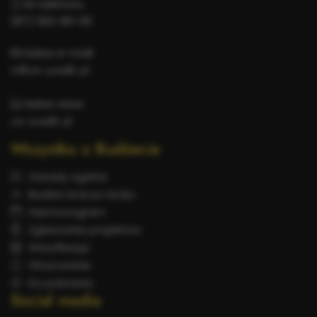
Nr telefonu:
(87) 562-80-00
Adres e-mail:
in@um.suwalki.pl
Adres www:
um.suwalki.pl
Wszystko o Budżecie
Zasady ogólne
Budżet krok po kroku
Harmonogram
Zgłaszanie projektów
Weryfikacja
Głosowanie
Do pobrania
Social media