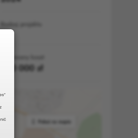
Rodzaj projektu
Duży
Planowany koszt
900 000 zł
es”
z
dnić
Pokaż na mapie