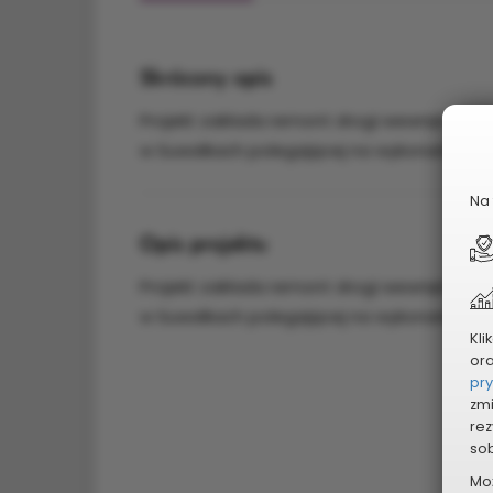
Skrócony opis
Projekt zakłada remont drogi wewnętrznej, 
w Suwałkach polegającej na wykonaniu nowej
Na 
Opis projektu
Projekt zakłada remont drogi wewnętrznej, 
w Suwałkach polegającej na wykonaniu nowej
Kli
or
pr
zmi
rez
sob
Mo