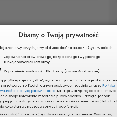
leżącej równolegle do ulicy Pułaskiego
Dbamy o Twoją prywatność
 nawierzchni na ulicy, chodniku i parkingach.
tej stronie wykorzystujemy pliki „cookies” (ciasteczka) tyko w celach:
Zapewnienia prawidłowego, bezpiecznego i wygodnego
funkcjonowania Platformy
leżącej równolegle do ulicy Pułaskiego
Poprawienia wydajności Platformy (cookie Analityczne)
 nawierzchni na ulicy, chodniku i parkingach.
kając „Akceptuję wszystkie”, wyrażasz zgodę na instalację plików „cooki
az przetwarzanie Twoich danych osobowych zgodnie z naszą
Polityką
ywatności
i
Polityką plików cookies.
Klikając „Zarządzaj cookies”, możes
enić swoje ustawienia w zakresie plików cookies. Pamiętaj jednak –
ygnując z niektórych rodzajów cookies, możesz uniemożliwić lub utru
ie korzystanie z naszego serwisu i jego funkcji.
żesz cofnąć lub zmienić zgody w dowolnym momencie. Wystarczy,