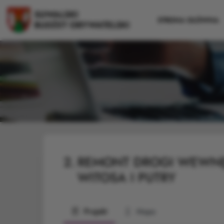
STRONA GŁÓWNA
2.
REMONT DROGI WEWNĘT
WITOSA I PUTRY
Projekt
Mapa