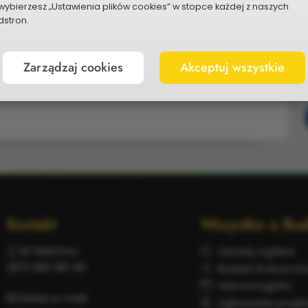
wybierzesz „Ustawienia plików cookies” w stopce każdej z naszych
stron.
Zarządzaj cookies
Akceptuj wszystkie
P
Kontakt
Wszystko o Bud
Nr telefonu:
Zasady ogólne
(87) 562-80-00
Budżet krok po kr
Harmonogram
Adres e-mail:
Zgłaszanie proje